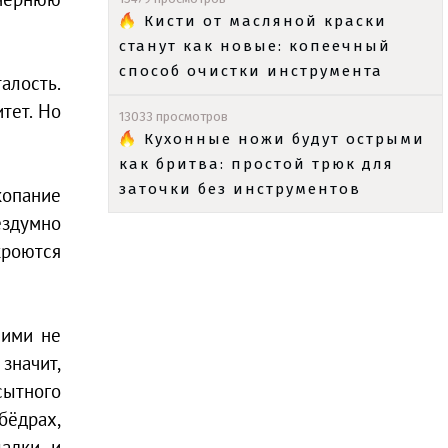
Кисти от масляной краски
станут как новые: копеечный
способ очистки инструмента
талость.
тет. Но
13033 просмотров
Кухонные ножи будут острыми
как бритва: простой трюк для
заточки без инструментов
копание
ездумно
кроются
 ими не
значит,
сытного
бёдрах,
ладки и