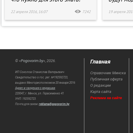
22 апреля 2016, 16:07
7242
19 апреля 2016
Главная
© «
Pogovorim.by
», 2026.
ИП Соколов Станислав Валерьевич
Справочник Минска
Свидетельство о гос. рег. №192592723,
Публичная оферта
выдано Мингорисполкомом 20 января 2016
О редакции
Адрес и сведения о редакции
.
Карта сайта
220047, г. Минск, ул. Герасименко 41
Реклама на сайте
УНП: 192592723.
Почта для связи:
reklama@pogovorim.by