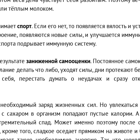
или тёплым молоком.
нимает
спорт
. Если его нет, то появляется вялость и ус
роение, появляются новые силы, и улучшается иммуни
спорта подрывает иммунную систему.
результате
заниженной самооценки
. Постоянное само
елание делать что либо, уходят силы, дни протекают б
 себя, перестать думать о неудачах и сразу от
необходимый заряд жизненных сил. Но увлекаться
е с сахаром в организм попадают пустые калории. А 
тремительный спад. Может именно поэтому после 
, кроме того, сладкое оседает прямиком на животе и 
бирает такую необходимую энергию. Так что шоко