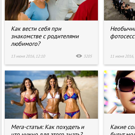
Как вести себя при
Необычны
знакомстве с родителями
фотосесс
любимого?
13 июня 2016, 12:10
3205
11 июня 2016, 
Мега-статья: Как похудеть и
Какие со
что нужно для этого знать?
будут мо