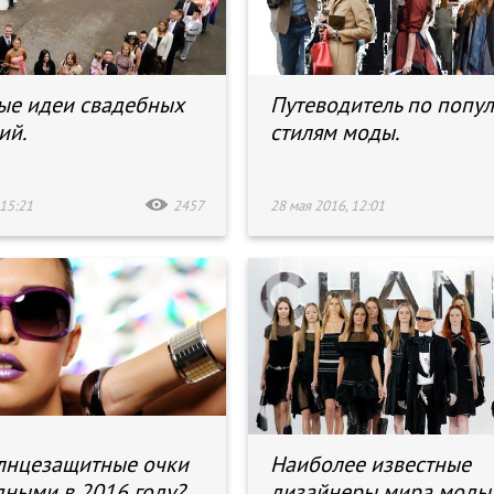
е идеи свадебных
Путеводитель по попу
ий.
стилям моды.
15:21
2457
28 мая 2016, 12:01
лнцезащитные очки
Наиболее известные
дными в 2016 году?
дизайнеры мира моды