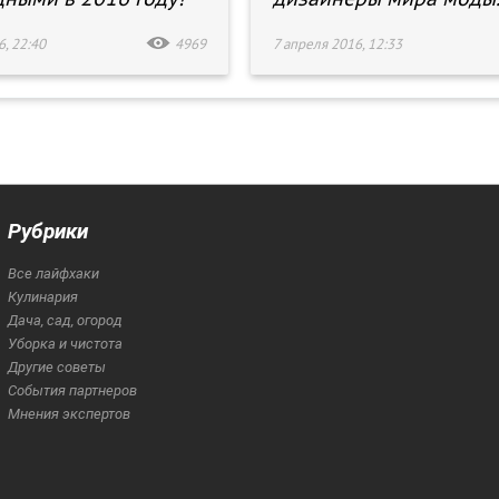
, 22:40
4969
7 апреля 2016, 12:33
Рубрики
Все лайфхаки
Кулинария
Дача, сад, огород
Уборка и чистота
Другие советы
События партнеров
Мнения экспертов