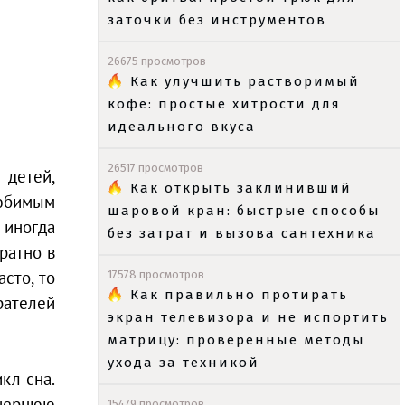
заточки без инструментов
26675 просмотров
Как улучшить растворимый
кофе: простые хитрости для
идеального вкуса
26517 просмотров
 детей,
Как открыть заклинивший
любимым
шаровой кран: быстрые способы
 иногда
без затрат и вызова сантехника
братно в
сто, то
17578 просмотров
Как правильно протирать
рателей
экран телевизора и не испортить
матрицу: проверенные методы
ухода за техникой
кл сна.
ечернюю
15479 просмотров