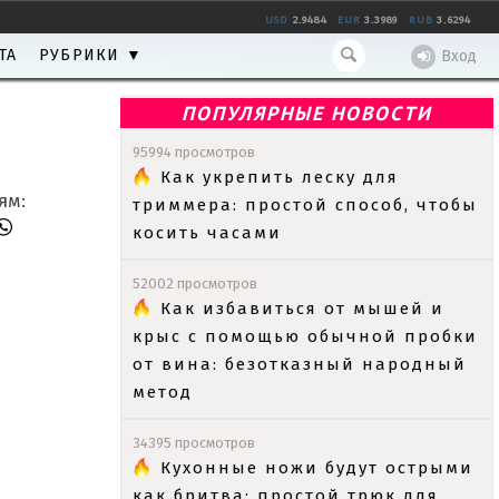
USD
2.9484
EUR
3.3989
RUB
3.6294
ТА
РУБРИКИ ▼
Вход
ПОПУЛЯРНЫЕ НОВОСТИ
95994 просмотров
Как укрепить леску для
ям:
триммера: простой способ, чтобы
косить часами
52002 просмотров
Как избавиться от мышей и
крыс с помощью обычной пробки
от вина: безотказный народный
метод
34395 просмотров
Кухонные ножи будут острыми
как бритва: простой трюк для