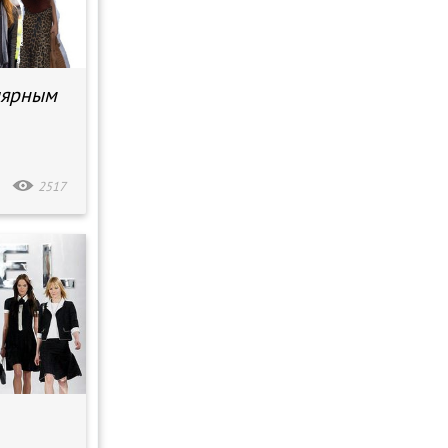
лярным
2517
.