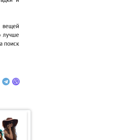
х вещей
о лучше
а поиск