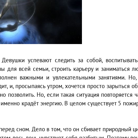
 Девушки успевают следить за собой, воспитывать
ны для всей семьи, строить карьеру и заниматься 
полнен важными и увлекательными занятиями. Но,
дит, и, просыпаясь утром, хочется просто зарыться о
о позволить. Но, если такая ситуация повторяется ча
о именно крадёт энергию. В целом существует 5 пожи
перед сном. Дело в том, что он сбивает природный ци
потом весь день чувствует себя разбитым. Поэтому в