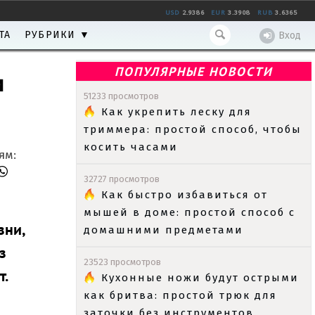
USD
2.9386
EUR
3.3908
RUB
3.6365
ТА
РУБРИКИ ▼
Вход
ПОПУЛЯРНЫЕ НОВОСТИ
и
51233 просмотров
Как укрепить леску для
триммера: простой способ, чтобы
косить часами
ям:
32727 просмотров
Как быстро избавиться от
мышей в доме: простой способ с
зни,
домашними предметами
з
23523 просмотров
т.
Кухонные ножи будут острыми
как бритва: простой трюк для
заточки без инструментов