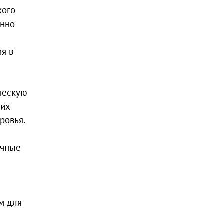
кого
енно
я в
ическую
тих
ровья.
ичные
м для