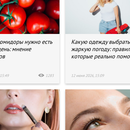
омидоры нужно есть
Какую одежду выбрать
ень: мнение
жаркую погоду: правил
ов
которые реально помо
15:49
1283
12 июня 2026, 15:09