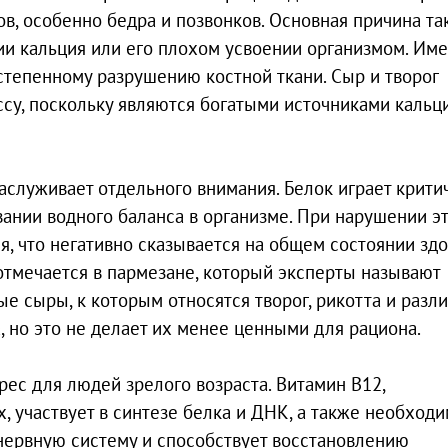
в, особенно бедра и позвонков. Основная причина та
ии кальция или его плохом усвоении организмом. Им
степенному разрушению костной ткани. Сыр и творог
су, поскольку являются богатыми источниками кальци
аслуживает отдельного внимания. Белок играет крит
ании водного баланса в организме. При нарушении э
, что негативно сказывается на общем состоянии здо
тмечается в пармезане, который эксперты называют
ые сыры, к которым относятся творог, рикотта и разл
 но это не делает их менее ценными для рациона.
ес для людей зрелого возраста. Витамин В12,
, участвует в синтезе белка и ДНК, а также необходи
 нервную систему и способствует восстановлению