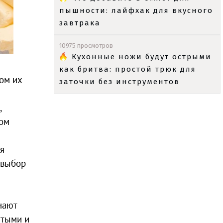
пышности: лайфхак для вкусного
завтрака
10975 просмотров
Кухонные ножи будут острыми
как бритва: простой трюк для
ом их
заточки без инструментов
,
лом
я
 выбор
нают
стыми и