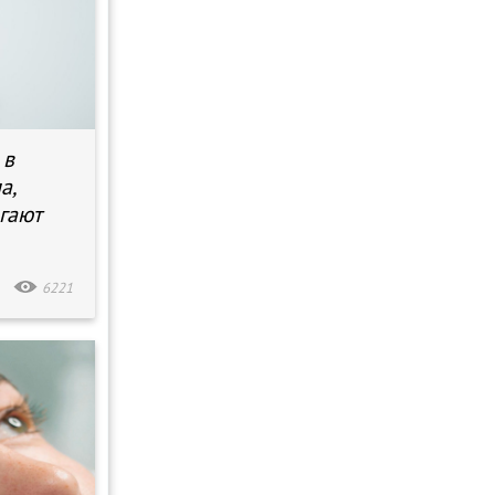
 в
а,
гают
6221