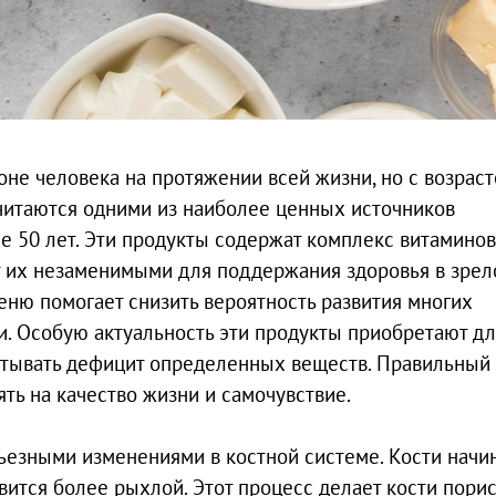
не человека на протяжении всей жизни, но с возраст
считаются одними из наиболее ценных источников
 50 лет. Эти продукты содержат комплекс витаминов
т их незаменимыми для поддержания здоровья в зре
еню помогает снизить вероятность развития многих
и. Особую актуальность эти продукты приобретают дл
пытывать дефицит определенных веществ. Правильный
ь на качество жизни и самочувствие.
рьезными изменениями в костной системе. Кости начи
новится более рыхлой. Этот процесс делает кости пори