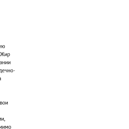
ую
 Жир
ании
рдечно-
а
свои
и,
омимо