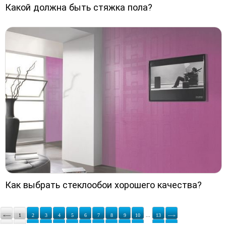
Какой должна быть стяжка пола?
Как выбрать стеклообои хорошего качества?
«—
1
2
3
4
5
6
7
8
9
10
...
13
—»