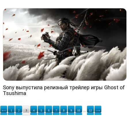
Sony выпустила релизный трейлер игры Ghost of
Tsushima
«—
1
2
3
4
5
6
7
8
9
10
...
12
—»