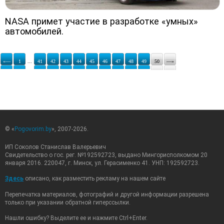
NASA примет участие в разработке «умных»
автомобилей.
«—
1
...
41
42
43
44
45
46
47
48
49
50
—»
© «
Pogovorim.by
», 2007-2026.
ИП Соколов Станислав Валерьевич
Свидетельство о гос. рег. №192592723, выдано Мингорисполкомом 20
января 2016. 220047, г. Минск, ул. Герасименко 41. УНП: 192592723.
Здесь
описано, как разместить рекламу на нашем сайте
Перепечатка материалов, фотографий и другой информации разрешена
только при указании обратной гиперссылки.
Нашли ошибку? Выделите ее и нажмите Ctrl+Enter.