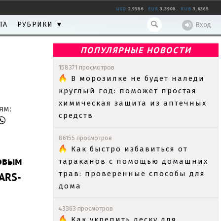
USD
2.9386
EUR
3.3908
RUB
3.6365
ТА
РУБРИКИ ▼
Вход
ПОПУЛЯРНЫЕ НОВОСТИ
158371 просмотров
В морозилке не будет наледи
круглый год: поможет простая
химическая защита из аптечных
ям:
средств
86155 просмотров
Как быстро избавиться от
новым
тараканов с помощью домашних
трав: проверенные способы для
ARS-
дома
43363 просмотров
Как укрепить леску для