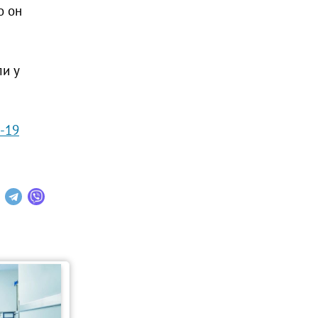
о он
и у
-19