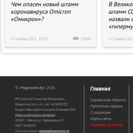
Чем опасен новый штамм
В Велико
коронавируса Omicron
штамм CO
«Омикрон»?
назвали 
«гиперму
27 ноября 2021, 18:29
19868
27 ноября 2021
Главная
© «
Pogovorim.by
», 2026.
ИП Соколов Станислав Валерьевич
Справочник Минска
Свидетельство о гос. рег. №192592723,
Публичная оферта
выдано Мингорисполкомом 20 января 2016
О редакции
Адрес и сведения о редакции
.
Карта сайта
220047, г. Минск, ул. Герасименко 41
Реклама на сайте
УНП: 192592723.
Почта для связи:
reklama@pogovorim.by