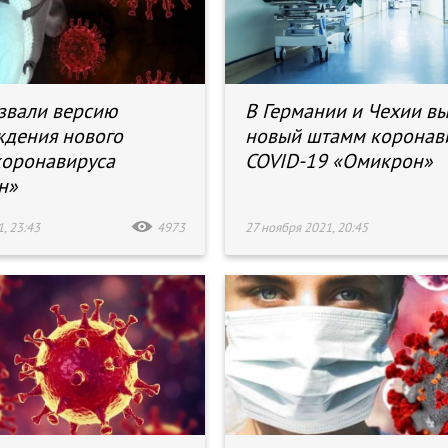
звали версию
В Германии и Чехии в
дения нового
новый штамм коронав
коронавируса
COVID-19 «Омикрон»
н»
, 23:43
4973
27 ноября 2021, 20:45