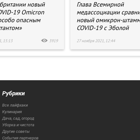
британии новый
Глава Всемирной
VID-19 Omicron
медассоциации сравн
особо опасным
новый омикрон-штам
тантом»
COVID-19 с Эболой
, 15:13
3919
27 ноября 2021, 12:44
Рубрики
Все лайфхаки
Кулинария
Дача, сад, огород
Уборка и чистота
Другие советы
События партнеров