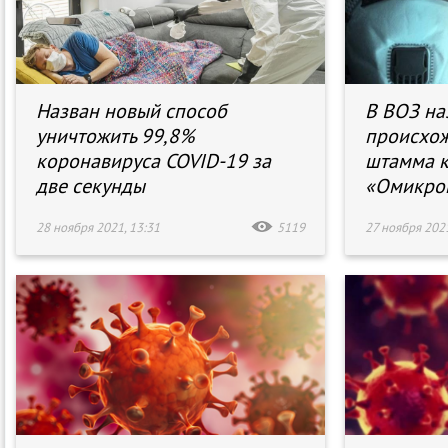
Назван новый способ
В ВОЗ на
уничтожить 99,8%
происхож
коронавируса COVID-19 за
штамма 
две секунды
«Омикро
28 ноября 2021, 13:31
5119
27 ноября 2021