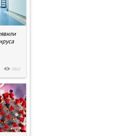
ыявили
ируса
5012