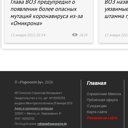
Глава ВОЗ предупредил о
ВОЗ назв
появлении более опасных
уязвимые
мутаций коронавируса из-за
штамма г
«Омикрона»
13 января 2022, 01:54
2624
12 января 2022
Главная
© «
Pogovorim.by
», 2026.
ИП Соколов Станислав Валерьевич
Справочник Минска
Свидетельство о гос. рег. №192592723,
Публичная оферта
выдано Мингорисполкомом 20 января 2016
О редакции
Адрес и сведения о редакции
.
Карта сайта
220047, г. Минск, ул. Герасименко 41
Реклама на сайте
УНП: 192592723.
Почта для связи:
reklama@pogovorim.by