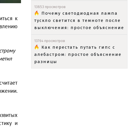
13853 просмотров
Почему светодиодная лампа
иться к
тускло светится в темноте после
явлению
выключения: простое объяснение
13764 просмотров
Как перестать путать гипс с
строму
алебастром: простое объяснение
метил
разницы
считает
ожении.
азвитых
стику и