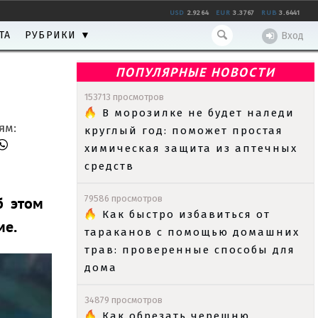
USD
2.9264
EUR
3.3767
RUB
3.6441
ТА
РУБРИКИ ▼
Вход
ПОПУЛЯРНЫЕ НОВОСТИ
153713 просмотров
В морозилке не будет наледи
ям:
круглый год: поможет простая
химическая защита из аптечных
средств
б этом
79586 просмотров
Как быстро избавиться от
ме.
тараканов с помощью домашних
трав: проверенные способы для
дома
34879 просмотров
Как обрезать черешню