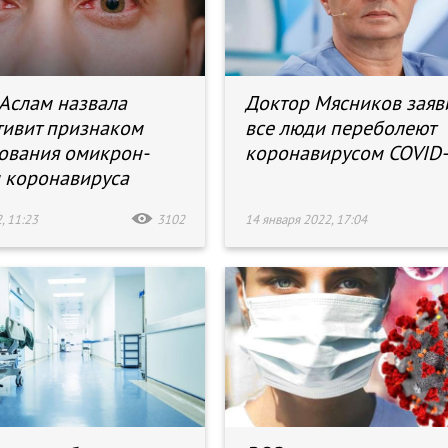
 Аслам назвала
Доктор Мясников заяви
ивит признаком
все люди переболеют
ования омикрон-
коронавирусом COVID
 коронавируса
, 11:23
3102
14 января 2022, 17:04