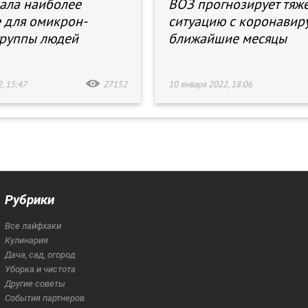
ала наиболее
ВОЗ прогнозирует тяж
 для омикрон-
ситуацию с коронавир
руппы людей
ближайшие месяцы
, 15:47
27152
10 января 2022, 18:06
Рубрики
Все лайфхаки
Кулинария
Дача, сад, огород
Уборка и чистота
Другие советы
События партнеров