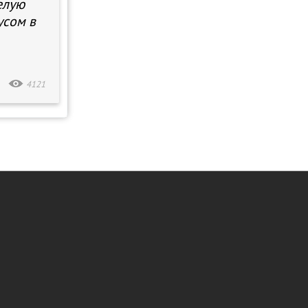
елую
усом в
4121