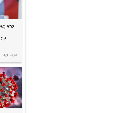
л, что
-19
4754