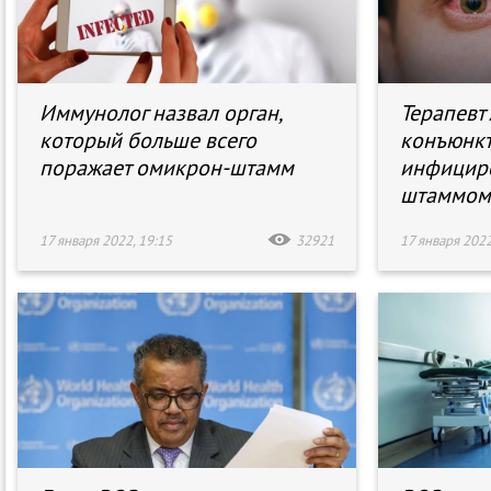
Иммунолог назвал орган,
Терапевт
который больше всего
конъюнкт
поражает омикрон-штамм
инфицир
штаммом
17 января 2022, 19:15
32921
17 января 2022