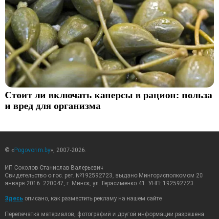
Стоит ли включать каперсы в рацион: польза
и вред для организма
© «
Pogovorim.by
», 2007-2026.
ИП Соколов Станислав Валерьевич
Свидетельство о гос. рег. №192592723, выдано Мингорисполкомом 20
января 2016. 220047, г. Минск, ул. Герасименко 41. УНП: 192592723.
Здесь
описано, как разместить рекламу на нашем сайте
Перепечатка материалов, фотографий и другой информации разрешена