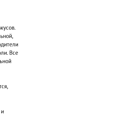
кусов.
ьной,
одители
ли. Все
льной
ся,
 и