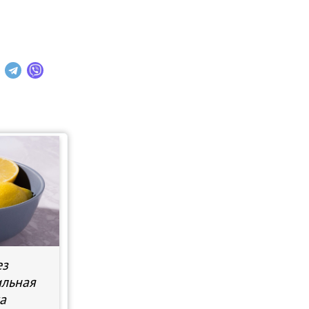
ез
ильная
а