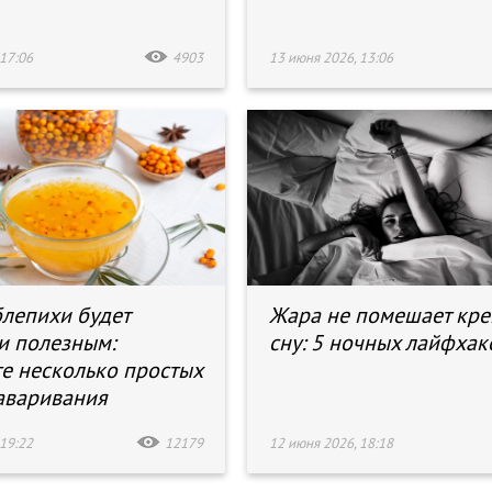
17:06
4903
13 июня 2026, 13:06
блепихи будет
Жара не помешает кр
и полезным:
сну: 5 ночных лайфхак
е несколько простых
аваривания
19:22
12179
12 июня 2026, 18:18