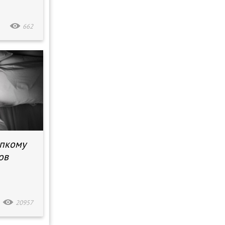
662
епкому
ов
20957