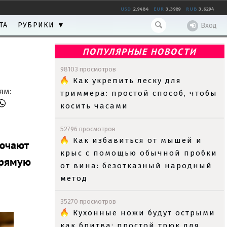
USD
2.9484
EUR
3.3989
RUB
3.6294
ТА
РУБРИКИ ▼
Вход
ПОПУЛЯРНЫЕ НОВОСТИ
98103 просмотров
Как укрепить леску для
ям:
триммера: простой способ, чтобы
косить часами
52796 просмотров
Как избавиться от мышей и
лючают
крыс с помощью обычной пробки
прямую
от вина: безотказный народный
метод
35270 просмотров
Кухонные ножи будут острыми
как бритва: простой трюк для