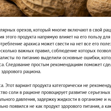
лярных орехов, который многие включают в свой рац
ия этого продукта напрямую влияет на его пользу для
отребление арахиса может свести на нет все его пол
несколько важных правил, соблюдение которых позвол
циалисты по питанию выделили основные ошибки, кот
са. Следование простым рекомендациям поможет сде
 здорового рациона.
а. Этот вариант продукта категорически не рекоменд
тво соли в рационе провоцирует развитие серьезных
ьного давления, задержку жидкости в организме и н
ьно появился не как продукт здорового питания, а ка