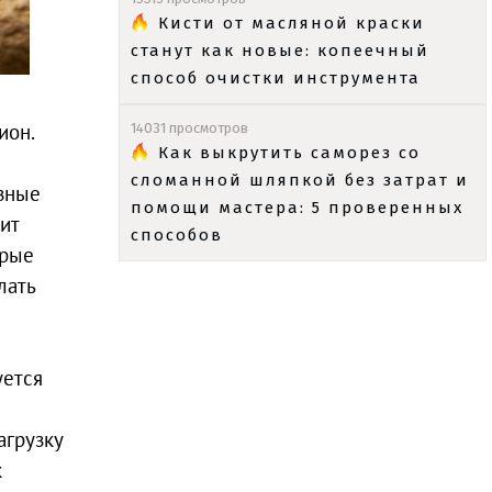
Кисти от масляной краски
станут как новые: копеечный
способ очистки инструмента
ион.
14031 просмотров
Как выкрутить саморез со
сломанной шляпкой без затрат и
езные
помощи мастера: 5 проверенных
ит
способов
орые
лать
уется
агрузку
к