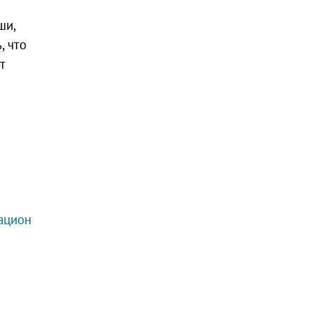
ши,
, что
т
ацион