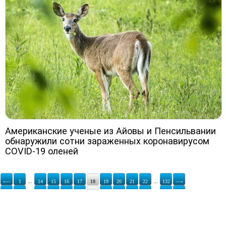
Американские ученые из Айовы и Пенсильвании
обнаружили сотни зараженных коронавирусом
COVID-19 оленей
«—
1
...
14
15
16
17
18
19
20
21
22
...
132
—»