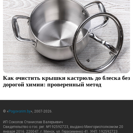
Как очистить крышки кастрюль до блеска без
дорогой химии: проверенный метод
© «
Pogovorim.by
», 2007-2026.
ИП Соколов Станислав Валерьевич
Свидетельство о гос. рег. №192592723, выдано Мингорисполкомом 20
января 2016. 220047, г. Минск, ул. Герасименко 41. УНП: 192592723.