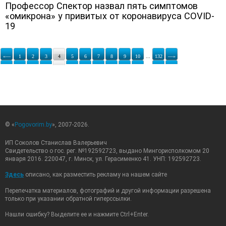
Профессор Спектор назвал пять симптомов
«омикрона» у привитых от коронавируса COVID-
19
«—
1
2
3
4
5
6
7
8
9
10
...
132
—»
© «
Pogovorim.by
», 2007-2026.
ИП Соколов Станислав Валерьевич
Свидетельство о гос. рег. №192592723, выдано Мингорисполкомом 20
января 2016. 220047, г. Минск, ул. Герасименко 41. УНП: 192592723.
Здесь
описано, как разместить рекламу на нашем сайте
Перепечатка материалов, фотографий и другой информации разрешена
только при указании обратной гиперссылки.
Нашли ошибку? Выделите ее и нажмите Ctrl+Enter.