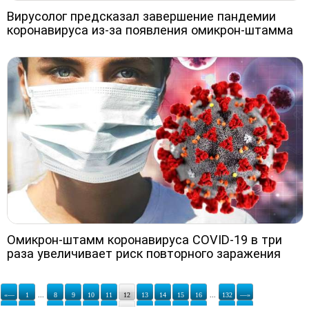
Вирусолог предсказал завершение пандемии
коронавируса из-за появления омикрон-штамма
Омикрон-штамм коронавируса COVID-19 в три
раза увеличивает риск повторного заражения
«—
1
...
8
9
10
11
12
13
14
15
16
...
132
—»